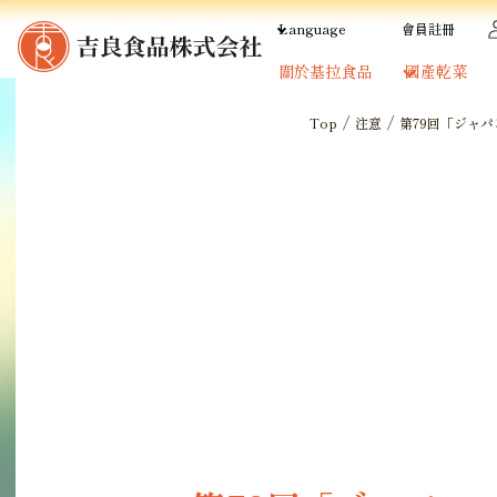
內
Language
會員註冊
容
關於基拉食品
國產乾菜
/
/
Top
注意
第79回「ジャ