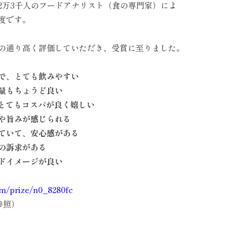
2
万
3
千人のフードアナリスト（食の専門家）によ
度です。
の通り高く評価していただき、受賞に至りました。
で、とても飲みやすい
量もちょうど良い
とてもコスパが良く嬉しい
や旨みが感じられる
ていて、安心感がある
の訴求がある
ドイメージが良い
om/prize/n0_8280fc
参照）