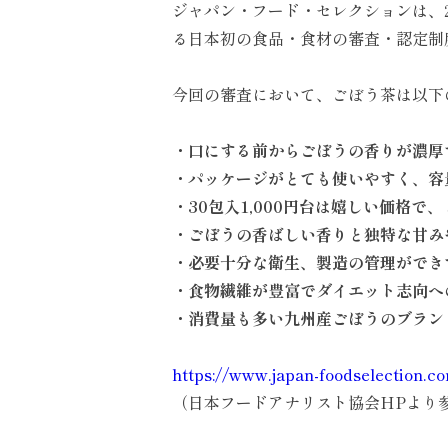
ジャパン・フード・セレクションは、
る日本初の食品・食材の審査・認定制
今回の審査において、ごぼう茶は以下
・口にする前からごぼうの香りが濃厚
・パッケージがとても使いやすく、容
・
30
包入
1,000
円台は嬉しい価格で、
・ごぼうの香ばしい香りと独特な甘み
・必要十分な衛生、製造の管理ができ
・食物繊維が豊富でダイエット志向へ
・消費量も多い九州産ごぼうのブラン
https://www.japan-foodselection.c
（日本フードアナリスト協会
HP
より