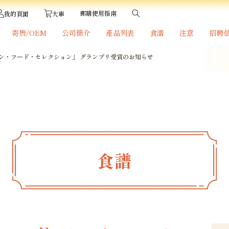
郵購使用指南
大車
我的頁面
寄售/OEM
公司簡介
產品列表
食譜
注意
招聘
パン・フード・セレクション」 グランプリ受賞のお知らせ
食譜