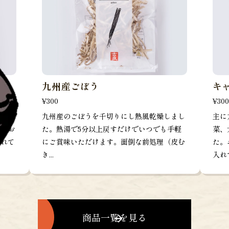
九州産ごぼう
キ
¥300
¥300
菜、玉
九州産のごぼうを千切りにし熱風乾燥しまし
主に
た。お
た。熱湯で5分以上戻すだけでいつでも手軽
菜、
入れて
にご賞味いただけます。面倒な前処理（皮む
た。
き...
入れて
商品一覧を見る