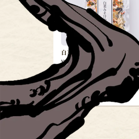
白菜みそ汁の具
¥300
主に九州産の野菜（白菜、人参、小松
ねぎ）を熱風乾燥してブレンドしまし
味噌汁を作る時は、水の状態から具を
下...