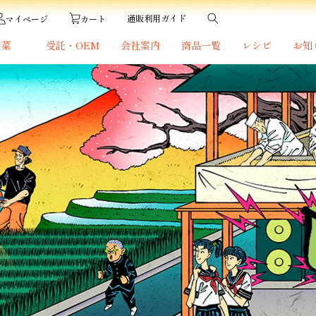
通販利用ガイド
カート
マイページ
野菜
受託・OEM
会社案内
商品一覧
レシピ
お知