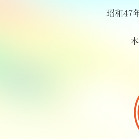
昭和47
本