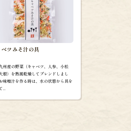
ャベツみそ汁の具
九州産の野菜（キャベツ、人参、小松
大根）を熱風乾燥してブレンドしまし
お味噌汁を作る時は、水の状態から具を
...