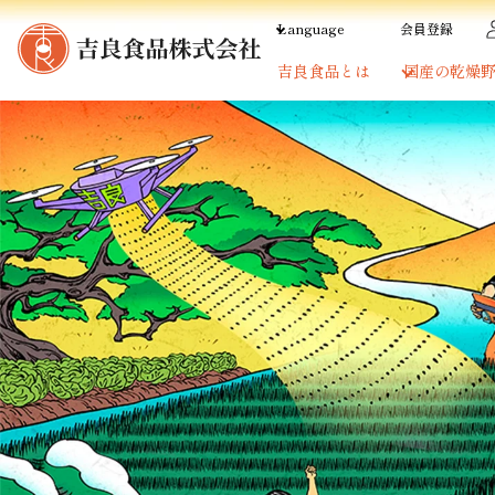
ツ
Language
会員登録
に
吉良食品とは
国産の乾燥
進
む